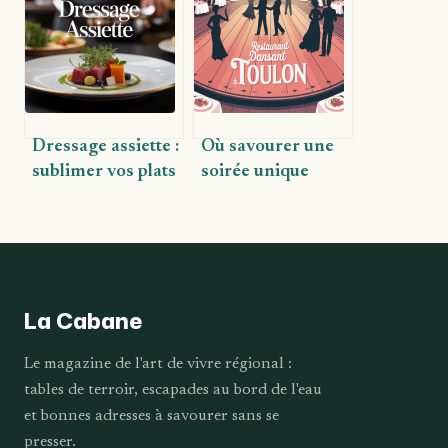
plat simplement
pour surprendre
vos invités
Dressage assiette :
Où savourer une
sublimer vos plats
soirée unique
comme un chef
dans un
restaurant
dansant à Toulon
La Cabane
Le magazine de l'art de vivre régional :
tables de terroir, escapades au bord de l'eau
et bonnes adresses à savourer sans se
presser.