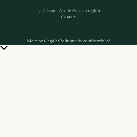
La Cabane · Art de vivre en région
Contact
Mentions légales
Politique de confidentialité
Retour
en
haut