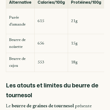
Alternative
Calories/100g
Protéines/100g
G
D
Purée
615
21g
l
d’amande
s
Beurre de
I
656
15g
noisette
g
Beurre de
T
553
18g
cajou
c
Les atouts et limites du beurre de
tournesol
Le
beurre de graines de tournesol
présente