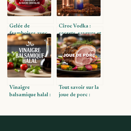
Gelée de
Cîroc Vodka :
framboises avec
secrets, saveurs et
sucre cristallisé :
usages pour
méthode, astuces
amateurs
et saveurs maison
exigeants
Vinaigre
Tout savoir sur la
balsamique halal :
joue de porc :
guide pratique
cuisine, goûts et
pour consommer
astuces
en toute confiance