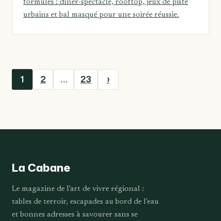
formules : dîner-spectacle, rooftop, jeux de piste
urbains et bal masqué pour une soirée réussie.
1
2
…
23
›
La Cabane
Le magazine de l'art de vivre régional :
tables de terroir, escapades au bord de l'eau
et bonnes adresses à savourer sans se