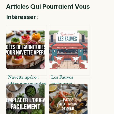
Articles Qui Pourraient Vous
Intéresser :
Navette apéro :
Les Fauves
idées gourmandes
restaurant :
et originales de
expérience, carte
garniture à tester
et atmosphère
d’une table à part