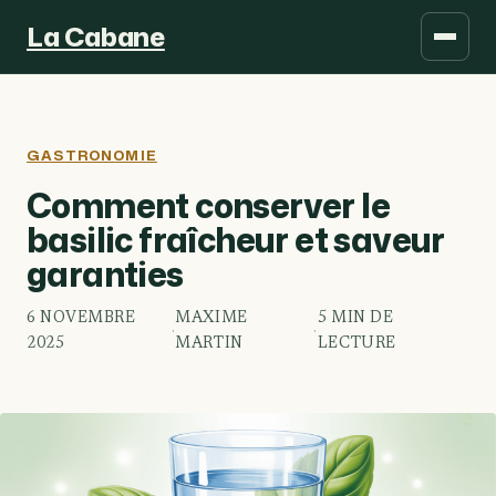
La Cabane
GASTRONOMIE
Comment conserver le
basilic fraîcheur et saveur
garanties
6 NOVEMBRE
MAXIME
5 MIN DE
·
·
2025
MARTIN
LECTURE