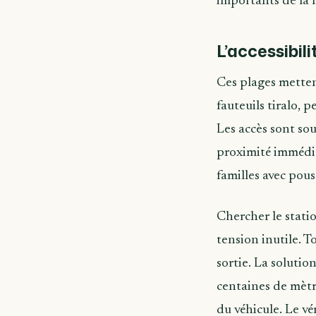
importants de la 
L’accessibili
Ces plages metten
fauteuils tiralo,
Les accès sont sou
proximité immédiat
familles avec pous
Chercher le stati
tension inutile. T
sortie. La solutio
centaines de mètre
du véhicule. Le vé