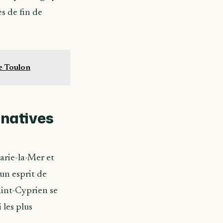
s de fin de
de Toulon
rnatives
arie-la-Mer et
un esprit de
aint-Cyprien se
 les plus