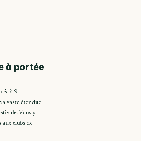
e à portée
tuée à 9
 Sa vaste étendue
stivale. Vous y
s
aux clubs de