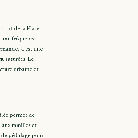
artant de la Place
c une fréquence
demande. C’est une
nt
saturées. Le
ecture urbaine et
édiée permet de
 aux familles et
s de pédalage pour