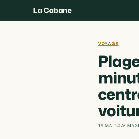
La Cabane
VOYAGE
Plage
minut
centr
voitu
19 MAI 2026
·
MAX