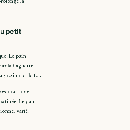
prolonge la
u petit-
ique. Le pain
our la baguette
gnésium et le fer.
Résultat : une
matinée. Le pain
ionnel varié.