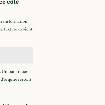
nce côté
 transformation
La texture devient
.
. Un pain rassis
 d’origine restent