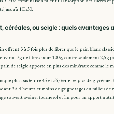
s. Cette combinaison ralentit l’absorption des sucres et 
té jusqu’à 10h30.
, céréales, ou seigle : quels avantages a
in offrent 3 à 5 fois plus de fibres que le pain blanc class
environ 7g de fibres pour 100g, contre seulement 2,5g p
e pain de seigle apporte en plus des minéraux comme le ma
ique plus bas (entre 45 et 55) évite les pics de glycémie. 
ndant 3 à 4 heures et moins de grignotages en milieu de 
ge souvent avoine, tournesol et lin pour un apport nutrit