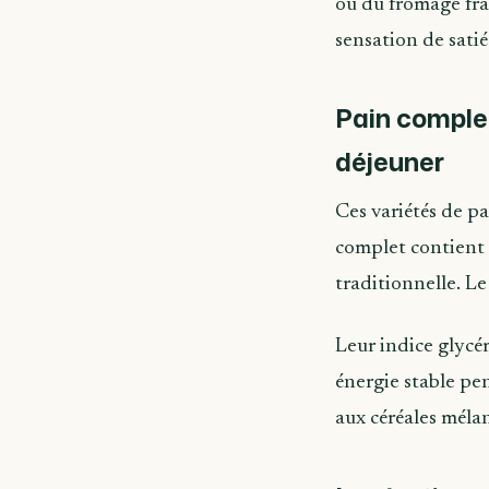
ou du fromage frai
sensation de satié
Pain complet
déjeuner
Ces variétés de pa
complet contient 
traditionnelle. L
Leur indice glycém
énergie stable pe
aux céréales mélan