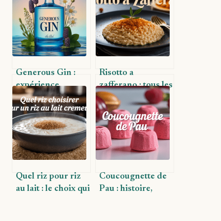
Generous Gin :
Risotto a
expérience
zafferano : tous les
sensorielle et
secrets de ce plat
secrets d’un gin
iconique italien
d’exception
Quel riz pour riz
Coucougnette de
au lait : le choix qui
Pau : histoire,
change tout
secrets et saveurs
du célèbre bonbon