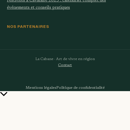
Festivités à Cavalaire 2025 : calendrier complet des
événements et conseils pratiques
NOS PARTENAIRES
La Cabane · Art de vivre en région
Contact
Mentions légales
Politique de confidentialité
Retour
en
haut