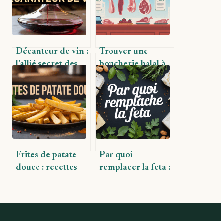
Décanteur de vin :
Trouver une
l’allié secret des
boucherie halal à
amateurs de
Saint-Jean-de-
grands crus
Monts : conseils et
adresses utiles
Frites de patate
Par quoi
douce : recettes
remplacer la feta :
variées et conseils
toutes les
pour réussir
alternatives
savoureuses et
saines