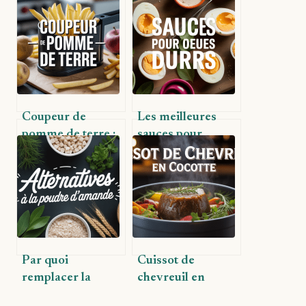
Coupeur de
Les meilleures
pomme de terre :
sauces pour
votre allié pour
sublimer vos œufs
des préparations
durs facilement
rapides et
uniformes
Par quoi
Cuissot de
remplacer la
chevreuil en
poudre d’amande
cocotte : recettes,