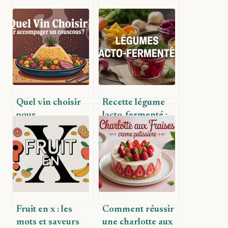
Quel vin choisir
Recette légume
pour
lacto-fermenté :
accompagner un
guide pratique
couscous réussi
pour réussir chez
vous
Fruit en x : les
Comment réussir
mots et saveurs
une charlotte aux