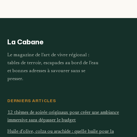
qui commencent
fraises à la crème
par la lettre X
pâtissière qui
séduit tous les
gourmands
La Cabane
Le magazine de l'art de vivre régional :
tables de terroir, escapades au bord de l'eau
et bonnes adresses à savourer sans se
presser.
DERNIERS ARTICLES
12 thèmes de soirée originaux pour créer une ambiance
immersive sans dépasser le budget
Huile d’olive, colza ou arachide : quelle huile pour la