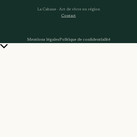
La Cabane · Art de vivre en région
Contact
Mentions légales
Politique de confidentialité
Retour
en
haut