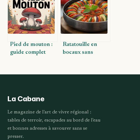
gourmandes et
pour toutes vos
conseils pour bien
envies culinaires
choisir
Pied de mouton :
Ratatouille en
guide complet
bocaux sans
pour reconnaître,
stérilisateur : la
cuisiner et
méthode facile et
apprécier ce
sûre
champignon
savoureux
La Cabane
Le magazine de l'art de vivre régional :
tables de terroir, escapades au bord de l'eau
et bonnes adresses à savourer sans se
presser.