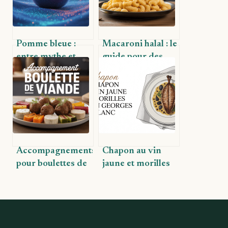
Pomme bleue :
Macaroni halal : le
entre mythe et
guide pour des
réalité, toutes les
pâtes savoureuses
explications
et conformes
Accompagnements
Chapon au vin
pour boulettes de
jaune et morilles
viande : idées
façon Georges
gourmandes pour
Blanc : l’art d’un
sublimer votre
plat de fête
plat