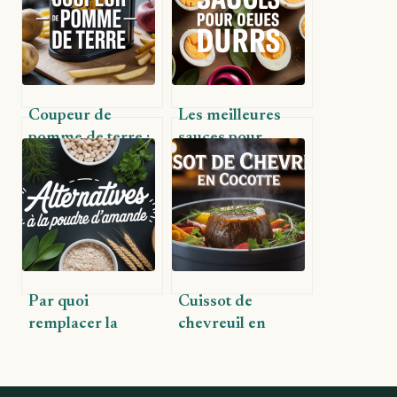
Coupeur de
Les meilleures
pomme de terre :
sauces pour
votre allié pour
sublimer vos œufs
des préparations
durs facilement
rapides et
uniformes
Par quoi
Cuissot de
remplacer la
chevreuil en
poudre d’amande
cocotte : recettes,
dans vos recettes :
astuces et
alternatives et
accompagnements