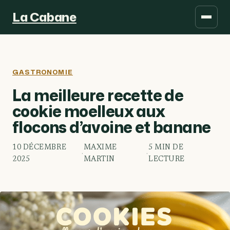
La Cabane
GASTRONOMIE
La meilleure recette de
cookie moelleux aux
flocons d’avoine et banane
10 DÉCEMBRE
MAXIME
5 MIN DE
·
·
2025
MARTIN
LECTURE